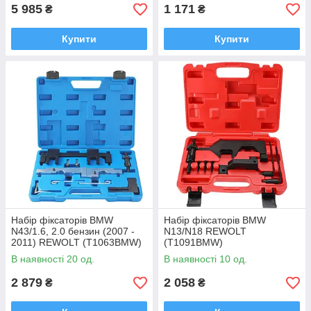
5 985
1 171
₴
₴
Купити
Купити
Набір фіксаторів BMW
Набір фіксаторів BMW
N43/1.6, 2.0 бензин (2007 -
N13/N18 REWOLT
2011) REWOLT (T1063BMW)
(T1091BMW)
В наявності 20 од.
В наявності 10 од.
2 879
2 058
₴
₴