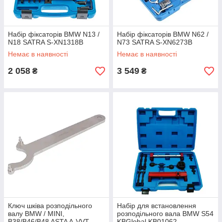
Набір фіксаторів BMW N13 /
Набір фіксаторів BMW N62 /
N18 SATRA S-XN1318B
N73 SATRA S-XN6273B
Немає в наявності
Немає в наявності
2 058
3 549
₴
₴
Ключ шківа розподільного
Набір для встановлення
валу BMW / MINI,
розподільного вала BMW S54
B38/B46/B48 ASTA A-VVT
KBGlobal KB01062