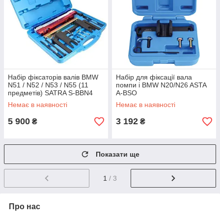
Набір фіксаторів валів BMW
Набір для фіксації вала
N51 / N52 / N53 / N55 (11
помпи і BMW N20/N26 ASTA
предметів) SATRA S-BBN4
A-BSO
Немає в наявності
Немає в наявності
5 900
3 192
₴
₴
Показати ще
1
/ 3
Про нас