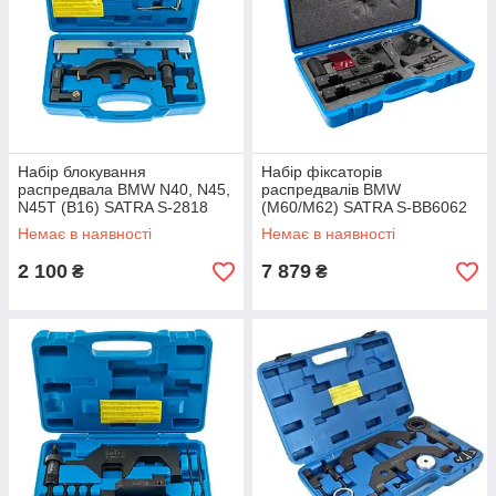
Набір блокування
Набір фіксаторів
распредвала BMW N40, N45,
распредвалів BMW
N45T (B16) SATRA S-2818
(M60/M62) SATRA S-BB6062
Немає в наявності
Немає в наявності
2 100
7 879
₴
₴