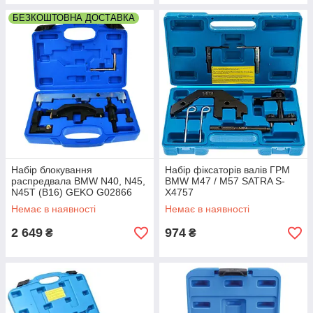
БЕЗКОШТОВНА ДОСТАВКА
Набір блокування
Набір фіксаторів валів ГРМ
распредвала BMW N40, N45,
BMW M47 / M57 SATRA S-
N45T (B16) GEKO G02866
X4757
Немає в наявності
Немає в наявності
2 649
974
₴
₴