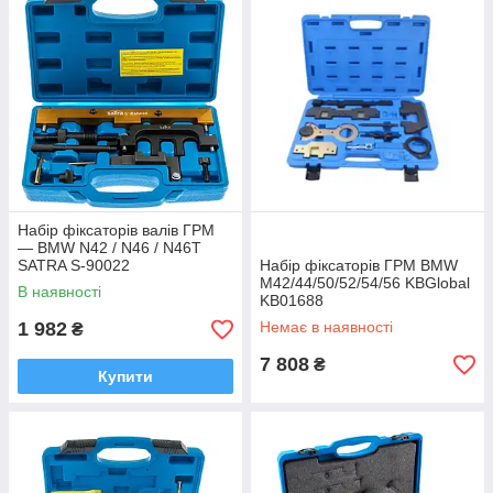
Набір фіксаторів валів ГРМ
— BMW N42 / N46 / N46T
SATRA S-90022
Набір фіксаторів ГРМ BMW
M42/44/50/52/54/56 KBGlobal
В наявності
KB01688
1 982
Немає в наявності
₴
7 808
₴
Купити