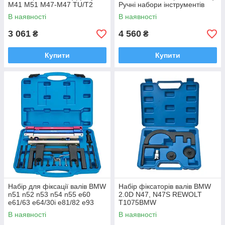
M41 M51 M47-M47 TU/T2
Ручні набори інструментів
M57 TU/T2:2.0l/3.0l
Хром-ванадій Польща
В наявності
В наявності
Гарантія 1рік
3 061
4 560
₴
₴
Купити
Купити
Набір для фіксації валів BMW
Набір фіксаторів валів BMW
n51 n52 n53 n54 n55 e60
2.0D N47, N47S REWOLT
e61/63 e64/30i e81/82 e93
T1075BMW
e83 e85/86 e87/90 e91 e92
В наявності
В наявності