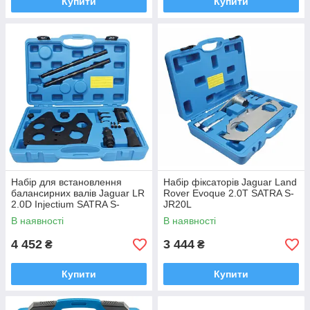
Купити
Купити
Набір для встановлення
Набір фіксаторів Jaguar Land
балансирних валів Jaguar LR
Rover Evoque 2.0T SATRA S-
2.0D Injectium SATRA S-
JR20L
SLR20D
В наявності
В наявності
4 452
3 444
₴
₴
Купити
Купити