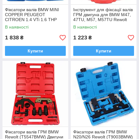
Фіксатори валів BMW MINI
Інструмент для фіксації валів
COPPER PEUGEOT
ГРМ двигуна для BMW M47,
CITROEN 1.4 VTi 1.6 THP
47TU, M57, M57TU Rewolt
Rewolt (T9001BMW)
T9066BMW Польща Гарантія
В наявності
В наявності
1рік
1 838
1 223
₴
₴
Купити
Купити
Фіксатори валів ГРМ BMW
Фіксатори валів ГРМ BMW
Rewolt (T5547BMW) Двигуни
N20/N26 Rewolt (T9003BMW)