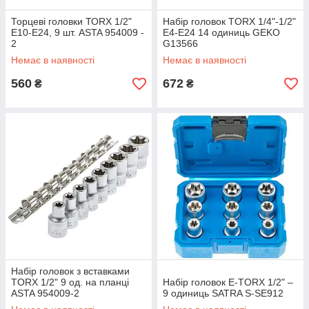
Торцеві головки ТОRХ 1/2"
Набір головок TORX 1/4"-1/2"
Е10-Е24, 9 шт. ASTA 954009 -
E4-E24 14 одиниць GEKO
2
G13566
Немає в наявності
Немає в наявності
560
672
₴
₴
Набір головок з вставками
TORX 1/2" 9 од. на планці
Набір головок E-TORX 1/2" –
ASTA 954009-2
9 одиниць SATRA S-SE912