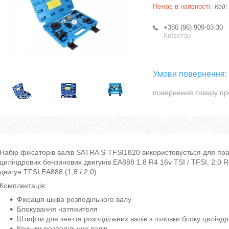
Немає в наявності
Код:
+380 (96) 909-03-30
Київстар
повернення товару пр
Набір фіксаторів валів SATRA S-TFSI1820 використовується для пра
циліндрових бензинових двигунів EA888 1.8 R4 16v TSI / TFSI, 2.0 R
двигун TFSI EA888 (1,8 / 2,0).
Комплектація:
Фіксація шківа розподільного валу
Блокування натяжителя
Штифти для зняття розподільних валів з головки блоку циліндр
Кришки розподільних валів