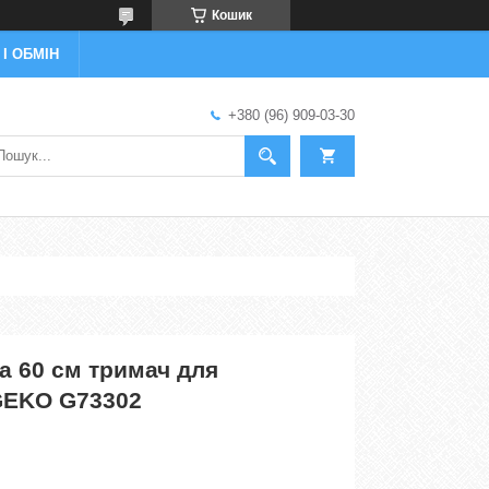
Кошик
І ОБМІН
+380 (96) 909-03-30
а 60 см тримач для
GEKO G73302