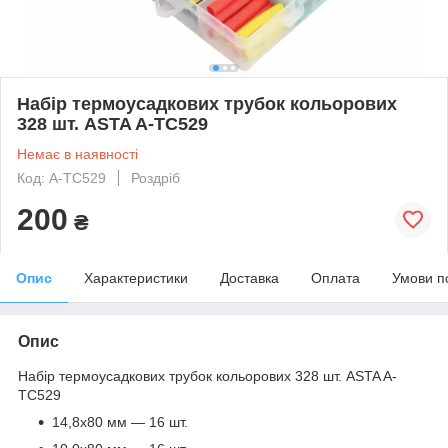
Набір термоусадкових трубок кольорових
328 шт. ASTA A-TC529
Немає в наявності
Код: A-TC529
Роздріб
200
₴
Опис
Характеристики
Доставка
Оплата
Умови п
Опис
Набір термоусадкових трубок кольорових 328 шт. ASTA A-
TC529
14,8х80 мм — 16 шт.