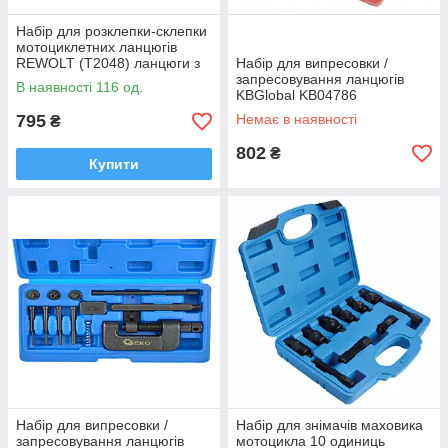
Набір для розклепки-склепки
мотоциклетних ланцюгів
REWOLT (T2048) ланцюги з
Набір для випресовки /
кроком 25-630
запресовування ланцюгів
В наявності 116 од.
KBGlobal KB04786
795
Немає в наявності
₴
802
₴
Купити
Набір для випресовки /
Набір для знімачів маховика
запресовування ланцюгів
мотоцикла 10 одиниць