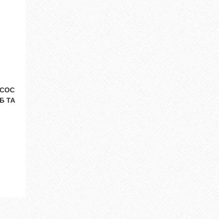
ОСОС
Б ТА