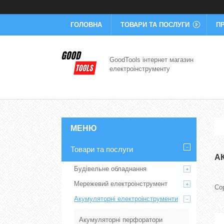
ГОЛОВНА
ТОВАРИ ТА ПОСЛУГИ
П
GoodTools інтернет магазин
електроінструменту
Товари та послуги
А
Будівельне обладнання
Мережевий електроінструмент
Акумуляторні електроінструменти
Акумуляторні перфоратори