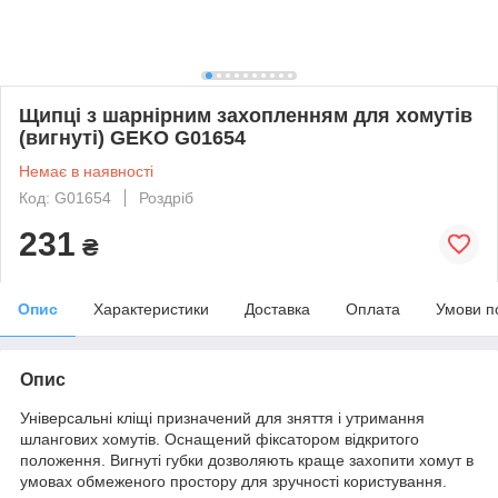
Щипці з шарнірним захопленням для хомутів
(вигнуті) GEKO G01654
Немає в наявності
Код: G01654
Роздріб
231
₴
Опис
Характеристики
Доставка
Оплата
Умови п
Опис
Універсальні кліщі призначений для зняття і утримання
шлангових хомутів. Оснащений фіксатором відкритого
положення. Вигнуті губки дозволяють краще захопити хомут в
умовах обмеженого простору для зручності користування.