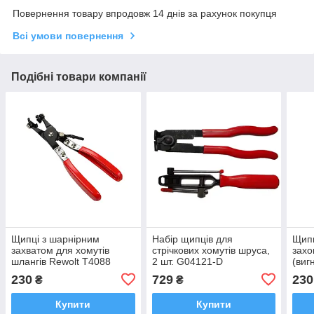
Повернення товару впродовж 14 днів за рахунок покупця
Всі умови повернення
Подібні товари компанії
Щипці з шарнірним
Набір щипців для
Щипц
захватом для хомутів
стрічкових хомутів шруса,
захо
шлангів Rewolt T4088
2 шт. G04121-D
(виг
T40
230
729
230
₴
₴
Купити
Купити