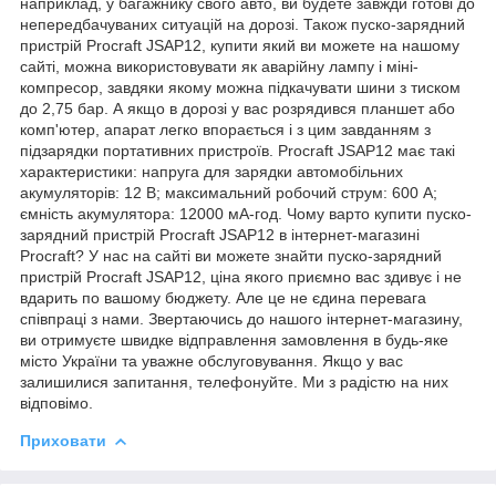
наприклад, у багажнику свого авто, ви будете завжди готові до
непередбачуваних ситуацій на дорозі. Також пуско-зарядний
пристрій Proсraft JSAP12, купити який ви можете на нашому
сайті, можна використовувати як аварійну лампу і міні-
компресор, завдяки якому можна підкачувати шини з тиском
до 2,75 бар. А якщо в дорозі у вас розрядився планшет або
комп'ютер, апарат легко впорається і з цим завданням з
підзарядки портативних пристроїв. Proсraft JSAP12 має такі
характеристики: напруга для зарядки автомобільних
акумуляторів: 12 В; максимальний робочий струм: 600 А;
ємність акумулятора: 12000 мА-год. Чому варто купити пуско-
зарядний пристрій Proсraft JSAP12 в інтернет-магазині
Proсraft? У нас на сайті ви можете знайти пуско-зарядний
пристрій Proсraft JSAP12, ціна якого приємно вас здивує і не
вдарить по вашому бюджету. Але це не єдина перевага
співпраці з нами. Звертаючись до нашого інтернет-магазину,
ви отримуєте швидке відправлення замовлення в будь-яке
місто України та уважне обслуговування. Якщо у вас
залишилися запитання, телефонуйте. Ми з радістю на них
відповімо.
Приховати