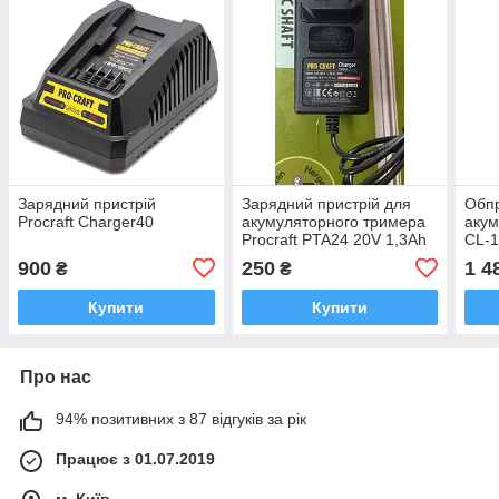
Зарядний пристрій
Зарядний пристрій для
Обп
Procraft Charger40
акумуляторного тримера
акум
Procraft PTA24 20V 1,3Ah
CL-
900
250
1 4
₴
₴
Купити
Купити
Про нас
94% позитивних з 87 відгуків за рік
Працює з 01.07.2019
м. Київ