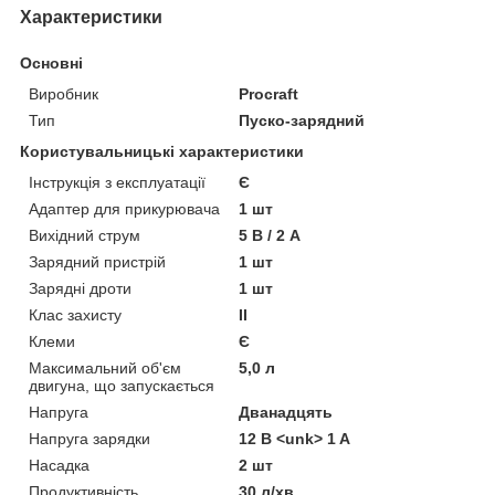
Характеристики
Основні
Виробник
Procraft
Тип
Пуско-зарядний
Користувальницькі характеристики
Інструкція з експлуатації
Є
Адаптер для прикурювача
1 шт
Вихідний струм
5 В / 2 А
Зарядний пристрій
1 шт
Зарядні дроти
1 шт
Клас захисту
II
Клеми
Є
Максимальний об'єм
5,0 л
двигуна, що запускається
Напруга
Дванадцять
Напруга зарядки
12 В <unk> 1 A
Насадка
2 шт
Продуктивність
30 л/хв