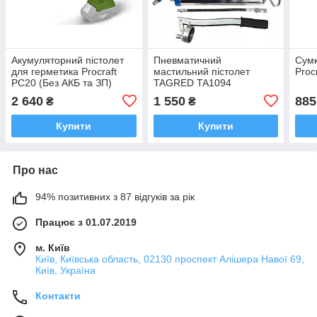
Акумуляторний пістолет
Пневматичний
Сумк
для герметика Procraft
мастильний пістолет
Proc
PC20 (Без АКБ та ЗП)
TAGRED TA1094
2 640
1 550
885
₴
₴
Купити
Купити
Про нас
94% позитивних з 87 відгуків за рік
Працює з 01.07.2019
м. Київ
Київ, Київська область, 02130 проспект Алішера Навої 69,
Київ, Україна
Контакти