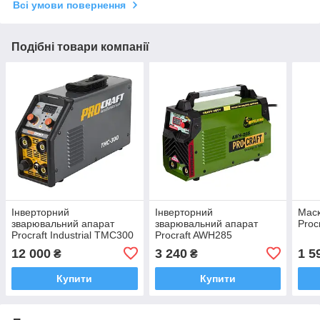
Всі умови повернення
Подібні товари компанії
Інверторний
Інверторний
Мас
зварювальний апарат
зварювальний апарат
Proc
Procraft Industrial TMC300
Procraft AWH285
12 000
3 240
1 5
₴
₴
Купити
Купити