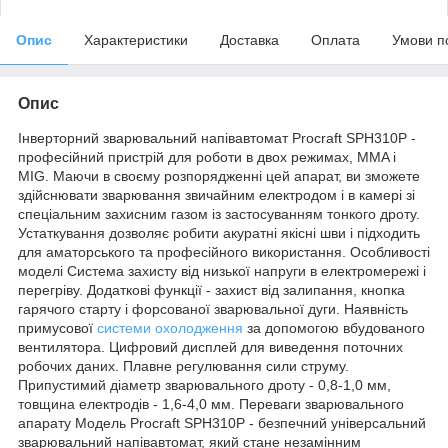
Опис
Характеристики
Доставка
Оплата
Умови п
Опис
Інверторний зварювальний напівавтомат Procraft SPH310P -
професійний пристрій для роботи в двох режимах, MMA і
MIG. Маючи в своєму розпорядженні цей апарат, ви зможете
здійснювати зварювання звичайним електродом і в камері зі
спеціальним захисним газом із застосуванням тонкого дроту.
Устаткування дозволяє робити акуратні якісні шви і підходить
для аматорського та професійного використання. Особливості
моделі Система захисту від низької напруги в електромережі і
перегріву. Додаткові функції - захист від залипання, кнопка
гарячого старту і форсованої зварювальної дуги. Наявність
примусової
системи охолодження
за допомогою вбудованого
вентилятора. Цифровий дисплей для виведення поточних
робочих даних. Плавне регулювання сили струму.
Припустимий діаметр зварювального дроту - 0,8-1,0 мм,
товщина електродів - 1,6-4,0 мм. Переваги зварювального
апарату Модель Procraft SPH310P - безпечний універсальний
зварювальний напівавтомат, який стане незамінним