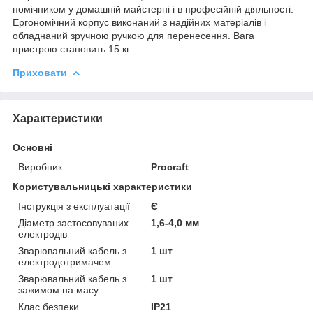
помічником у домашній майстерні і в професійній діяльності.
Ергономічний корпус виконаний з надійних матеріалів і
обладнаний зручною ручкою для перенесення. Вага
пристрою становить 15 кг.
Приховати
Характеристики
Основні
Виробник
Procraft
Користувальницькі характеристики
Інструкція з експлуатації
Є
Діаметр застосовуваних
1,6-4,0 мм
електродів
Зварювальний кабель з
1 шт
електродотримачем
Зварювальний кабель з
1 шт
зажимом на масу
Клас безпеки
IP21