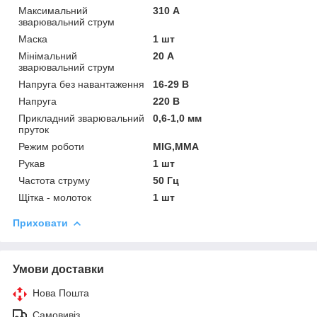
Максимальний
310 А
зварювальний струм
Маска
1 шт
Мінімальний
20 А
зварювальний струм
Напруга без навантаження
16-29 В
Напруга
220 В
Прикладний зварювальний
0,6-1,0 мм
пруток
Режим роботи
MIG,MMA
Рукав
1 шт
Частота струму
50 Гц
Щітка - молоток
1 шт
Приховати
Умови доставки
Нова Пошта
Самовивіз