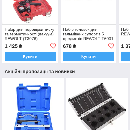
Набір для перевірки тиску
Набір головок для
Набі
та герметичності (вакуум)
гальмівних супортів 5
REW
REWOLT (T3076)
предметів REWOLT T6031
Прокачування/заміна
1 425
678
1 3
₴
₴
гальмівної рідини Польща
Купити
Купити
Акційні пропозиції та новинки