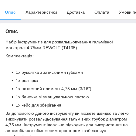
Опис
Характеристики
Доставка
Оплата
Умови п
Опис
Набір інструментів для розвальцьовування гальмівної
магістралі 4.75мм REWOLT (T4135)
Комплектація:
1x рукоятка з затискними губками
1x розпірка
1x натискний елемент 4,75 мм (3/16")
1x баночка зі змащувальною пастою
1х кейс для зберігання
За допомогою даного інструменту ви можете швидко та легко
виконувати розвальцьовування гальмівних трубок діаметром
4,75 мм. Інструмент ідеально підходить для використання на
автомобілях з обмеженим простором і забезпечує